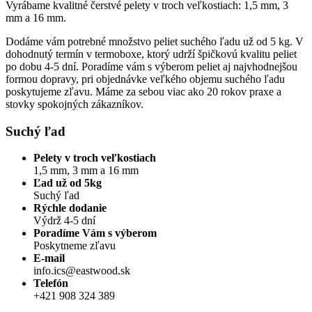
Vyrábame kvalitné čerstvé pelety v troch veľkostiach: 1,5 mm, 3
mm a 16 mm.
Dodáme vám potrebné množstvo peliet suchého ľadu už od 5 kg. V
dohodnutý termín v termoboxe, ktorý udrží špičkovú kvalitu peliet
po dobu 4-5 dní. Poradíme vám s výberom peliet aj najvhodnejšou
formou dopravy, pri objednávke veľkého objemu suchého ľadu
poskytujeme zľavu. Máme za sebou viac ako 20 rokov praxe a
stovky spokojných zákazníkov.
Suchý ľad
Pelety v troch veľkostiach
1,5 mm, 3 mm a 16 mm
Ľad už od 5kg
Suchý ľad
Rýchle dodanie
Výdrž 4-5 dní
Poradíme Vám s výberom
Poskytneme zľavu
E-mail
info.ics@eastwood.sk
Telefón
+421 908 324 389