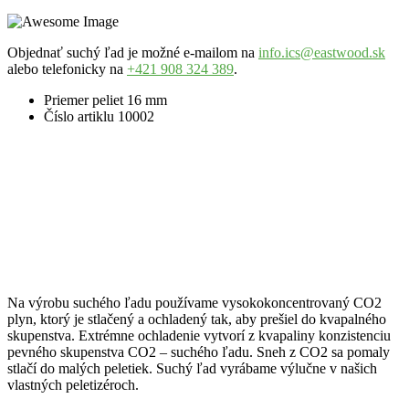
Objednať suchý ľad je možné e-mailom na
info.ics@eastwood.sk
alebo telefonicky na
+421 908 324 389
.
Priemer peliet 16 mm
Číslo artiklu 10002
Na výrobu suchého ľadu používame vysokokoncentrovaný CO2
plyn, ktorý je stlačený a ochladený tak, aby prešiel do kvapalného
skupenstva. Extrémne ochladenie vytvorí z kvapaliny konzistenciu
pevného skupenstva CO2 – suchého ľadu. Sneh z CO2 sa pomaly
stlačí do malých peletiek. Suchý ľad vyrábame výlučne v našich
vlastných peletizéroch.