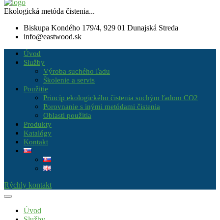
Ekologická metóda čistenia...
Biskupa Kondého 179/4, 929 01 Dunajská Streda
info@eastwood.sk
Úvod
Služby
Výroba suchého ľadu
Školenie a servis
Použitie
Princíp ekologického čistenia suchým ľadom CO2
Porovnanie s inými metódami čistenia
Oblasti použitia
Produkty
Katalógy
Kontakt
Rýchly kontakt
Úvod
Služby