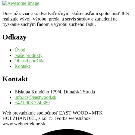
Dnes už s viac ako dvadsaťročnými skúsenosťami spoločnosť ICS
realizuje vývoj, výrobu, predaj a servis strojov a zariadení na
tryskanie suchým ľadom a výrobu suchého ľadu.
Odkazy
Úvod
Naše produkty
Oblasti použitia
Kontakt
Kontakt
Biskupa Kondého 179/4, Dunajská Streda
info.ics@eastwood.sk
+421 908 324 389
Web prevádzkuje spoločnosť EAST WOOD - MTK
HOLZHANDEL, s.r.o. © Tvorba webstránok -
www.webperfektne.sk